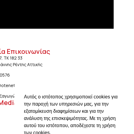
ία Επικοινωνίας
7, ΤΚ 182 33
ωάννης Ρέντης Αττικής
20576
@otenet.gr
ξαγωγών: ngiotis.ike@gmail.com
Αυτός ο ιστότοπος χρησιμοποιεί cookies για
 Media
την παροχή των υπηρεσιών μας, για την
εξατομίκευση διαφημίσεων και για την
ανάλυση της επισκεψιμότητας. Με τη χρήση
αυτού του ιστότοπου, αποδέχεστε τη χρήση
των cookies.