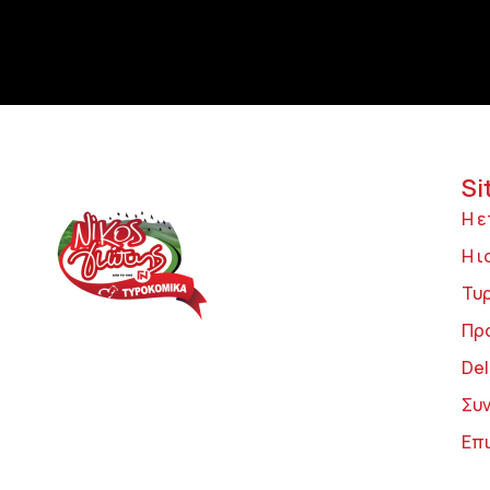
Si
Η ε
Η ι
Τυ
Πρ
Del
Συ
Επ