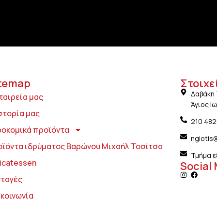
temap
Στοιχε
Δαβάκη 
ταιρεία μας
Άγιος Ι
στορία μας
210 48
ροκομικά προϊόντα
ngiotis
οϊόντα ιδρύματος Βαρώνου Μιχαήλ Τοσίτσα
Τμήμα ε
icatessen
Social
νταγές
ικοινωνία