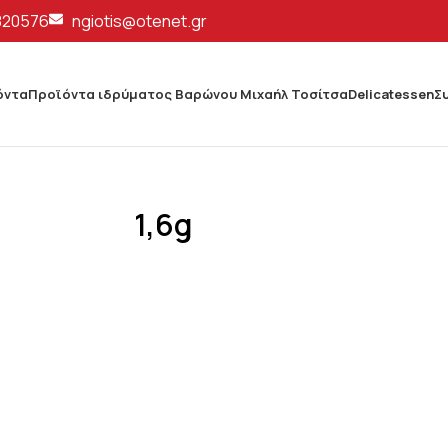
820576
ngiotis@otenet.gr
όντα
Προϊόντα ιδρύματος Βαρώνου Μιχαήλ Τοσίτσα
Delicatessen
Σ
1,6g