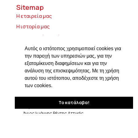
Sitemap
Η εταιρεία μας
Η ιστορία μας
Τυροκομικά προϊόντα
Προϊόντα ιδρύματος Βαρώνου Μιχαήλ
Αυτός ο ιστότοπος χρησιμοποιεί cookies για
Τοσίτσα
την παροχή των υπηρεσιών μας, για την
εξατομίκευση διαφημίσεων και για την
Delicatessen
ανάλυση της επισκεψιμότητας. Με τη χρήση
Συνταγές
αυτού του ιστότοπου, αποδέχεστε τη χρήση
Επικοινωνία
των cookies.
Στοιχεία Επικοινωνίας
Το κατάλαβα!
Δαβάκη 7, ΤΚ 182 33
Άγιος Ιωάννης Ρέντης Αττικής
210 4820576
ngiotis@otenet.gr