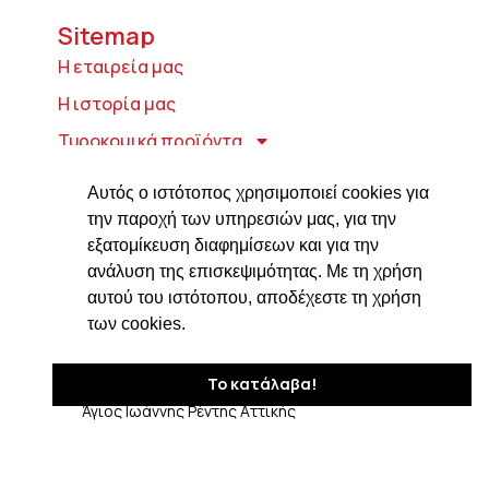
Sitemap
Η εταιρεία μας
Η ιστορία μας
Τυροκομικά προϊόντα
Προϊόντα ιδρύματος Βαρώνου Μιχαήλ
Αυτός ο ιστότοπος χρησιμοποιεί cookies για
Τοσίτσα
την παροχή των υπηρεσιών μας, για την
Delicatessen
εξατομίκευση διαφημίσεων και για την
ανάλυση της επισκεψιμότητας. Με τη χρήση
Συνταγές
αυτού του ιστότοπου, αποδέχεστε τη χρήση
Επικοινωνία
των cookies.
Στοιχεία Επικοινωνίας
Το κατάλαβα!
Δαβάκη 7, ΤΚ 182 33
Άγιος Ιωάννης Ρέντης Αττικής
210 4820576
ngiotis@otenet.gr