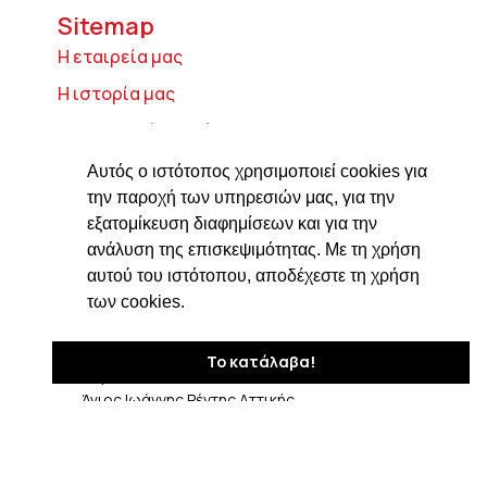
Sitemap
Η εταιρεία μας
Η ιστορία μας
Τυροκομικά προϊόντα
Προϊόντα ιδρύματος Βαρώνου Μιχαήλ
Αυτός ο ιστότοπος χρησιμοποιεί cookies για
Τοσίτσα
την παροχή των υπηρεσιών μας, για την
εξατομίκευση διαφημίσεων και για την
Delicatessen
ανάλυση της επισκεψιμότητας. Με τη χρήση
Συνταγές
αυτού του ιστότοπου, αποδέχεστε τη χρήση
Επικοινωνία
των cookies.
Στοιχεία Επικοινωνίας
Το κατάλαβα!
Δαβάκη 7, ΤΚ 182 33
Άγιος Ιωάννης Ρέντης Αττικής
210 4820576
ngiotis@otenet.gr