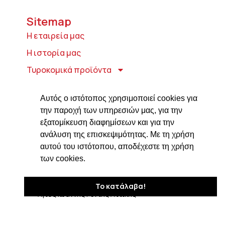
Sitemap
Η εταιρεία μας
Η ιστορία μας
Τυροκομικά προϊόντα
Προϊόντα ιδρύματος Βαρώνου Μιχαήλ
Τοσίτσα
Αυτός ο ιστότοπος χρησιμοποιεί cookies για
την παροχή των υπηρεσιών μας, για την
Delicatessen
εξατομίκευση διαφημίσεων και για την
Συνταγές
ανάλυση της επισκεψιμότητας. Με τη χρήση
αυτού του ιστότοπου, αποδέχεστε τη χρήση
Επικοινωνία
των cookies.
Στοιχεία Επικοινωνίας
Δαβάκη 7, ΤΚ 182 33
Το κατάλαβα!
Άγιος Ιωάννης Ρέντης Αττικής
210 4820576