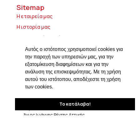
Sitemap
Η εταιρεία μας
Η ιστορία μας
Τυροκομικά προϊόντα
Προϊόντα ιδρύματος Βαρώνου Μιχαήλ
Αυτός ο ιστότοπος χρησιμοποιεί cookies για
Τοσίτσα
την παροχή των υπηρεσιών μας, για την
εξατομίκευση διαφημίσεων και για την
Delicatessen
ανάλυση της επισκεψιμότητας. Με τη χρήση
Συνταγές
αυτού του ιστότοπου, αποδέχεστε τη χρήση
Επικοινωνία
των cookies.
Στοιχεία Επικοινωνίας
Το κατάλαβα!
Δαβάκη 7, ΤΚ 182 33
Άγιος Ιωάννης Ρέντης Αττικής
210 4820576
ngiotis@otenet.gr