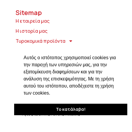
Sitemap
Η εταιρεία μας
Η ιστορία μας
Τυροκομικά προϊόντα
Προϊόντα ιδρύματος Βαρώνου Μιχαήλ
Τοσίτσα
Αυτός ο ιστότοπος χρησιμοποιεί cookies για
την παροχή των υπηρεσιών μας, για την
Delicatessen
εξατομίκευση διαφημίσεων και για την
Συνταγές
ανάλυση της επισκεψιμότητας. Με τη χρήση
αυτού του ιστότοπου, αποδέχεστε τη χρήση
Επικοινωνία
των cookies.
Στοιχεία Επικοινωνίας
Δαβάκη 7, ΤΚ 182 33
Το κατάλαβα!
Άγιος Ιωάννης Ρέντης Αττικής
210 4820576