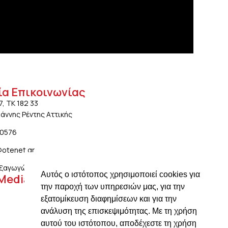
ία Επικοινωνίας
7, ΤΚ 182 33
ωάννης Ρέντης Αττικής
20576
@otenet.gr
ξαγωγών: ngiotis.ike@gmail.com
Αυτός ο ιστότοπος χρησιμοποιεί cookies για
 Media
την παροχή των υπηρεσιών μας, για την
εξατομίκευση διαφημίσεων και για την
ανάλυση της επισκεψιμότητας. Με τη χρήση
αυτού του ιστότοπου, αποδέχεστε τη χρήση