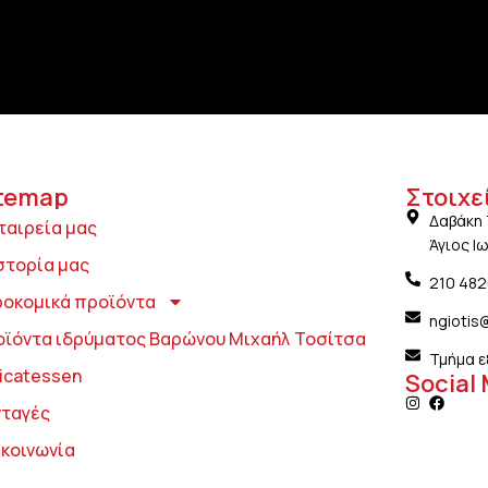
temap
Στοιχε
Δαβάκη 
ταιρεία μας
Άγιος Ι
στορία μας
210 48
ροκομικά προϊόντα
ngiotis
οϊόντα ιδρύματος Βαρώνου Μιχαήλ Τοσίτσα
Τμήμα ε
icatessen
Social
νταγές
ικοινωνία