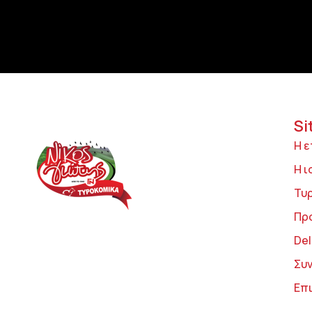
Si
Η ε
Η ι
Τυ
Πρ
Del
Συ
Επ