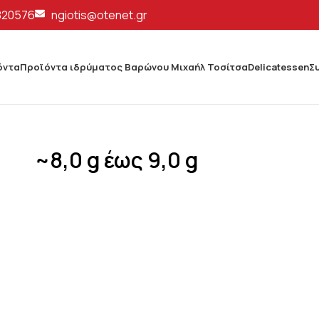
820576
ngiotis@otenet.gr
όντα
Προϊόντα ιδρύματος Βαρώνου Μιχαήλ Τοσίτσα
Delicatessen
Σ
~8,0 g έως 9,0 g