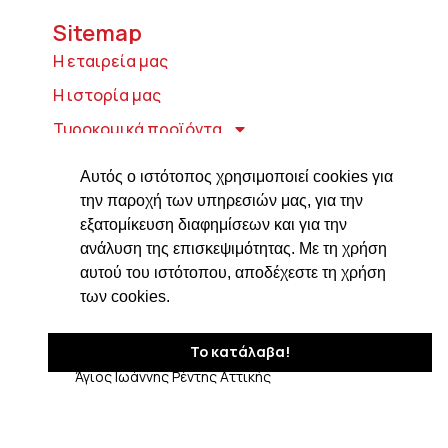
Sitemap
Η εταιρεία μας
Η ιστορία μας
Τυροκομικά προϊόντα
Προϊόντα ιδρύματος Βαρώνου Μιχαήλ
Αυτός ο ιστότοπος χρησιμοποιεί cookies για
Τοσίτσα
την παροχή των υπηρεσιών μας, για την
Delicatessen
εξατομίκευση διαφημίσεων και για την
ανάλυση της επισκεψιμότητας. Με τη χρήση
Συνταγές
αυτού του ιστότοπου, αποδέχεστε τη χρήση
Επικοινωνία
των cookies.
Στοιχεία Επικοινωνίας
Το κατάλαβα!
Δαβάκη 7, ΤΚ 182 33
Άγιος Ιωάννης Ρέντης Αττικής
210 4820576
ngiotis@otenet.gr