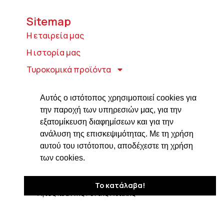
Sitemap
Η εταιρεία μας
Η ιστορία μας
Τυροκομικά προϊόντα
Προϊόντα ιδρύματος Βαρώνου Μιχαήλ
Τοσίτσα
Αυτός ο ιστότοπος χρησιμοποιεί cookies για
την παροχή των υπηρεσιών μας, για την
Delicatessen
εξατομίκευση διαφημίσεων και για την
Συνταγές
ανάλυση της επισκεψιμότητας. Με τη χρήση
αυτού του ιστότοπου, αποδέχεστε τη χρήση
Επικοινωνία
των cookies.
Στοιχεία Επικοινωνίας
Δαβάκη 7, ΤΚ 182 33
Το κατάλαβα!
Άγιος Ιωάννης Ρέντης Αττικής
210 4820576