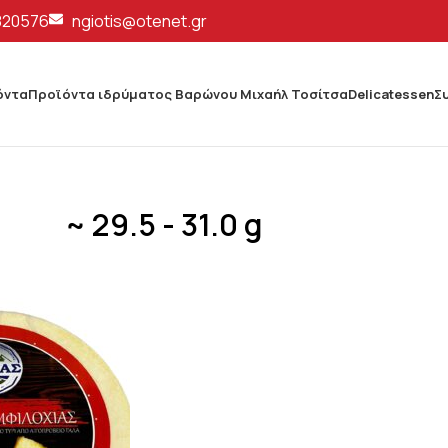
820576
ngiotis@otenet.gr
όντα
Προϊόντα ιδρύματος Βαρώνου Μιχαήλ Τοσίτσα
Delicatessen
Σ
~ 29.5 - 31.0 g