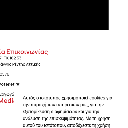
ία Επικοινωνίας
7, ΤΚ 182 33
ωάννης Ρέντης Αττικής
20576
@otenet.gr
ξαγωγών: ngiotis.ike@gmail.com
Αυτός ο ιστότοπος χρησιμοποιεί cookies για
 Media
την παροχή των υπηρεσιών μας, για την
εξατομίκευση διαφημίσεων και για την
ανάλυση της επισκεψιμότητας. Με τη χρήση
αυτού του ιστότοπου, αποδέχεστε τη χρήση