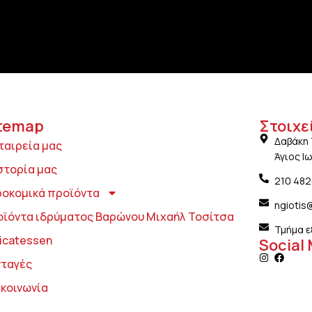
temap
Στοιχε
Δαβάκη 
ταιρεία μας
Άγιος Ι
στορία μας
210 48
ροκομικά προϊόντα
ngiotis
οϊόντα ιδρύματος Βαρώνου Μιχαήλ Τοσίτσα
Τμήμα ε
icatessen
Social
νταγές
ικοινωνία