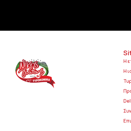
Si
Η ε
Η ι
Τυ
Πρ
Del
Συ
Επ