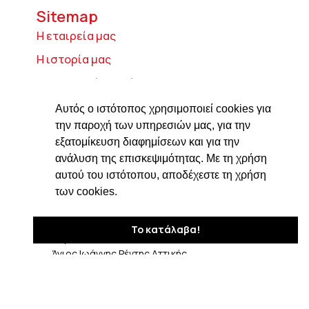
Sitemap
Η εταιρεία μας
Η ιστορία μας
Τυροκομικά προϊόντα
Προϊόντα ιδρύματος Βαρώνου Μιχαήλ
Αυτός ο ιστότοπος χρησιμοποιεί cookies για
Τοσίτσα
την παροχή των υπηρεσιών μας, για την
εξατομίκευση διαφημίσεων και για την
Delicatessen
ανάλυση της επισκεψιμότητας. Με τη χρήση
Συνταγές
αυτού του ιστότοπου, αποδέχεστε τη χρήση
Επικοινωνία
των cookies.
Στοιχεία Επικοινωνίας
Το κατάλαβα!
Δαβάκη 7, ΤΚ 182 33
Άγιος Ιωάννης Ρέντης Αττικής
210 4820576
ngiotis@otenet.gr