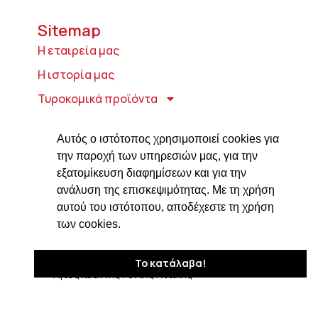
Sitemap
Η εταιρεία μας
Η ιστορία μας
Τυροκομικά προϊόντα
Προϊόντα ιδρύματος Βαρώνου Μιχαήλ
Τοσίτσα
Αυτός ο ιστότοπος χρησιμοποιεί cookies για
την παροχή των υπηρεσιών μας, για την
Delicatessen
εξατομίκευση διαφημίσεων και για την
Συνταγές
ανάλυση της επισκεψιμότητας. Με τη χρήση
αυτού του ιστότοπου, αποδέχεστε τη χρήση
Επικοινωνία
των cookies.
Στοιχεία Επικοινωνίας
Δαβάκη 7, ΤΚ 182 33
Το κατάλαβα!
Άγιος Ιωάννης Ρέντης Αττικής
210 4820576