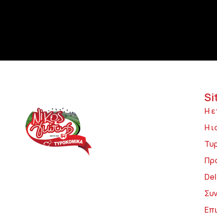
Si
Η ε
Η ι
Τυ
Πρ
Del
Συ
Επ