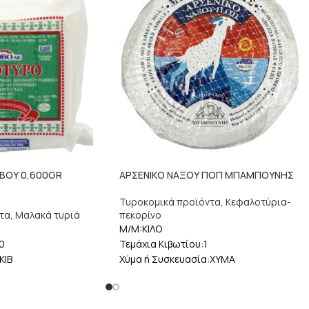
ΒΟΥ 0,600GR
ΑΡΣΕΝΙΚΟ ΝΑΞΟΥ ΠΟΠ ΜΠΑΜΠΟΥΝΗΣ
Τυροκομικά προϊόντα
,
Κεφαλοτύρια-
τα
,
Μαλακά τυριά
πεκορίνο
M/M:ΚΙΛΟ
0
Τεμάχια Κιβωτίου:1
ΚΙΒ
Χύμα ή Συσκευασία:ΧΥΜΑ