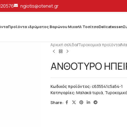
820576
ngiotis@otenet.gr
όντα
Προϊόντα ιδρύματος Βαρώνου Μιχαήλ Τοσίτσα
Delicatessen
Σ
Αρχική σελίδα
/
Τυροκομικά προϊόντα
/
Μα
ΑΝΘΟΤΥΡΟ ΗΠΕΙ
Κωδικός προϊόντος:
c635541c5a54-1
Κατηγορίες:
Μαλακά τυριά
,
Τυροκομικά
Share: