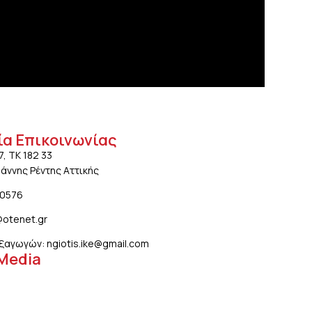
ία Επικοινωνίας
7, ΤΚ 182 33
ωάννης Ρέντης Αττικής
20576
@otenet.gr
ξαγωγών: ngiotis.ike@gmail.com
 Media