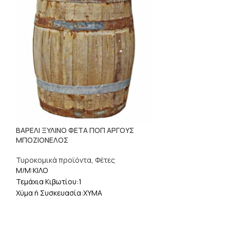
ΒΑΡΕΛΙ ΞΥΛΙΝΟ ΦΕΤΑ ΠΟΠ ΑΡΓΟΥΣ
ΓΡΑΒΙΕΡΑ ΗΠΕΙΡ
ΜΠΟΖΙΟΝΕΛΟΣ
Τυροκομικά προ
Τυροκομικά προϊόντα
,
Φέτες
M/M:ΚΙΛΟ
M/M:ΚΙΛΟ
Τεμάχια Κιβωτίο
Τεμάχια Κιβωτίου:1
Χύμα ή Συσκευα
Χύμα ή Συσκευασία:ΧΥΜΑ