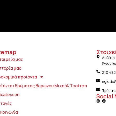
temap
Στοιχε
Δαβάκη 
ταιρεία μας
Άγιος Ι
στορία μας
210 48
ροκομικά προϊόντα
ngiotis
οϊόντα ιδρύματος Βαρώνου Μιχαήλ Τοσίτσα
Τμήμα ε
icatessen
Social
νταγές
ικοινωνία