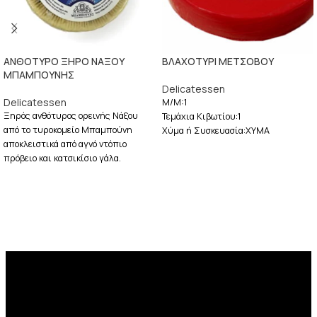
ΑΝΘΟΤΥΡΟ ΞΗΡΟ ΝΑΞΟΥ
ΒΛΑΧΟΤΥΡΙ ΜΕΤΣΟΒΟΥ
ΜΠΑΜΠΟΥΝΗΣ
Delicatessen
Delicatessen
M/M:1
Ξηρός ανθότυρος ορεινής Νάξου
Τεμάχια Κιβωτίου:1
από το τυροκομείο Μπαμπούνη
Χύμα ή Συσκευασία:ΧΥΜΑ
αποκλειστικά από αγνό ντόπιο
πρόβειο και κατσικίσιο γάλα.
Πικάντικο τυρί τρίμηνης
ωρίμανσης