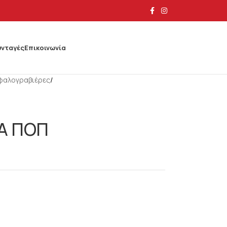
υνταγές
Επικοινωνία
φαλογραβιέρες
/
Α ΠΟΠ