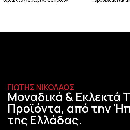
τυριά, αναγνωρισμένο ως προϊόν
Παρασκευάζεται α
Προστατευόμενης Ονομασίας
αιγοπρόβειο γάλα, μ
Προέλευσης. Παρασκευάζεται
ΓΙΩΤΗΣ ΝΙΚΟΛΑΟΣ
Μοναδικά & Εκλεκτά 
Προϊόντα, από την Ήπ
της Ελλάδας.