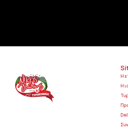
Si
Η ε
Η ι
Τυ
Πρ
Del
Συ