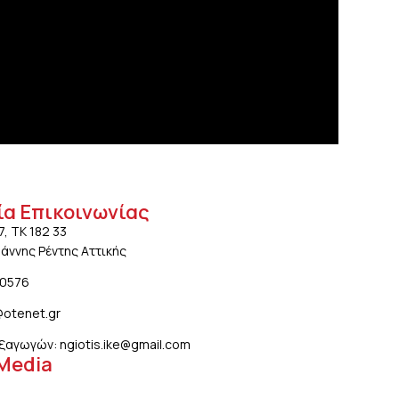
ία Επικοινωνίας
7, ΤΚ 182 33
ωάννης Ρέντης Αττικής
20576
@otenet.gr
ξαγωγών: ngiotis.ike@gmail.com
 Media