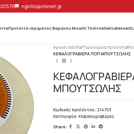
820576
ngiotis@otenet.gr
όντα
Προϊόντα ιδρύματος Βαρώνου Μιχαήλ Τοσίτσα
Delicatessen
Σ
Αρχική σελίδα
/
Τυροκομικά προϊόντα
/
Κε
ΚΕΦΑΛΟΓΡΑΒΙΕΡΑ ΠΟΠ ΜΠΟΥΤΣΩΛΗΣ
ΚΕΦΑΛΟΓΡΑΒΙΕΡ
ΜΠΟΥΤΣΩΛΗΣ
Κωδικός προϊόντος:
214753
Κατηγορία:
Κεφαλογραβιέρες
Share: