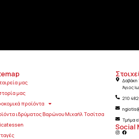
temap
Στοιχε
Δαβάκη 
ταιρεία μας
Άγιος Ι
στορία μας
210 48
ροκομικά προϊόντα
ngiotis
οϊόντα ιδρύματος Βαρώνου Μιχαήλ Τοσίτσα
Τμήμα ε
icatessen
Social
νταγές