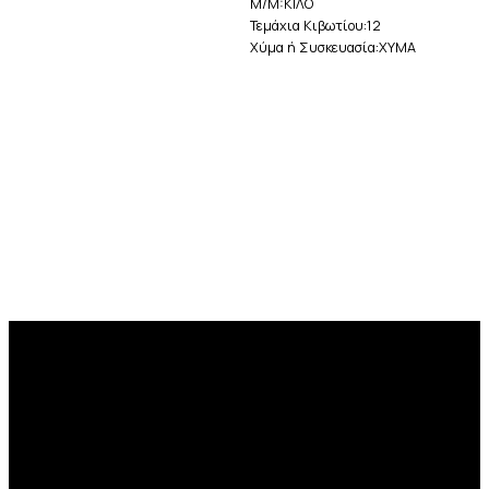
M/M:ΚΙΛΟ
Τεμάχια Κιβωτίου:12
Χύμα ή Συσκευασία:ΧΥΜΑ