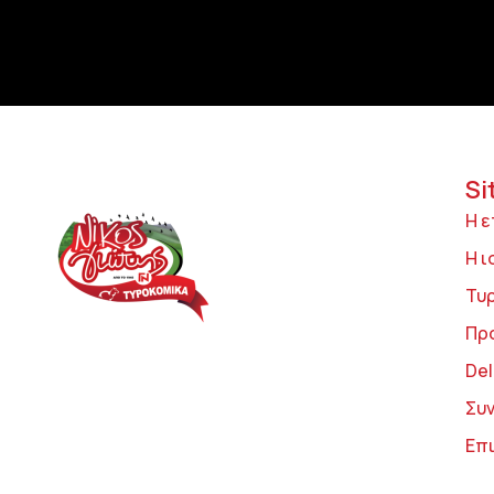
Si
Η ε
Η ι
Τυ
Πρ
Del
Συ
Επ