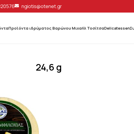
820576
ngiotis@otenet.gr
όντα
Προϊόντα ιδρύματος Βαρώνου Μιχαήλ Τοσίτσα
Delicatessen
Σ
24,6 g