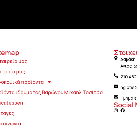
temap
Στοιχε
Δαβάκη 
ταιρεία μας
Άγιος Ι
στορία μας
210 48
ροκομικά προϊόντα
ngiotis
οϊόντα ιδρύματος Βαρώνου Μιχαήλ Τοσίτσα
Τμήμα ε
icatessen
Social
νταγές
ικοινωνία