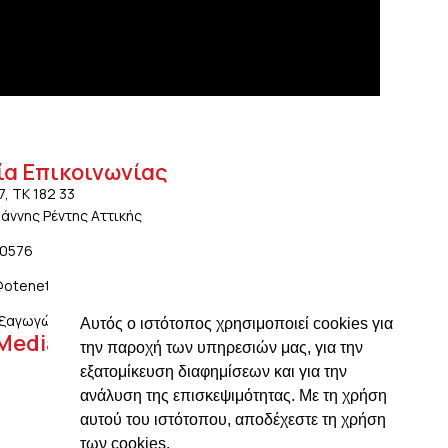
ία Επικοινωνίας
7, ΤΚ 182 33
ωάννης Ρέντης Αττικής
20576
@otenet.gr
ξαγωγών: ngiotis.ike@gmail.com
Αυτός ο ιστότοπος χρησιμοποιεί cookies για
 Media
την παροχή των υπηρεσιών μας, για την
εξατομίκευση διαφημίσεων και για την
ανάλυση της επισκεψιμότητας. Με τη χρήση
αυτού του ιστότοπου, αποδέχεστε τη χρήση
των cookies.