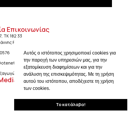
ία Επικοινωνίας
7, ΤΚ 182 33
ωάννης Ρέντης Αττικής
20576
Αυτός ο ιστότοπος χρησιμοποιεί cookies για
την παροχή των υπηρεσιών μας, για την
@otenet.gr
εξατομίκευση διαφημίσεων και για την
ξαγωγών: ngiotis.ike@gmail.com
ανάλυση της επισκεψιμότητας. Με τη χρήση
 Media
αυτού του ιστότοπου, αποδέχεστε τη χρήση
των cookies.
Το κατάλαβα!