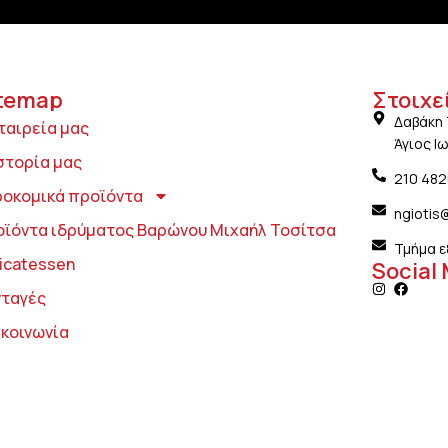
temap
Στοιχε
Δαβάκη 
ταιρεία μας
Άγιος Ι
στορία μας
210 48
ροκομικά προϊόντα
ngiotis
οϊόντα ιδρύματος Βαρώνου Μιχαήλ Τοσίτσα
Τμήμα ε
icatessen
Social
νταγές
ικοινωνία