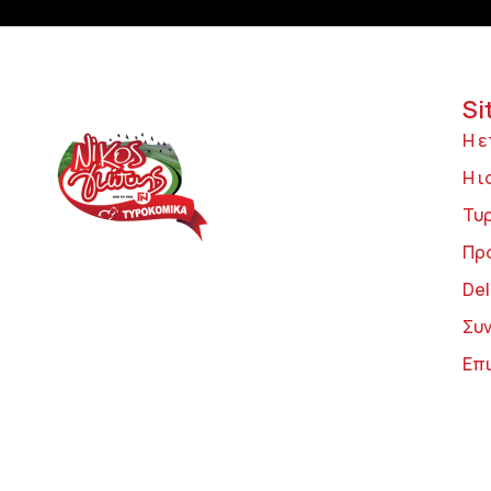
Si
Η ε
Η ι
Τυ
Πρ
Del
Συ
Επ