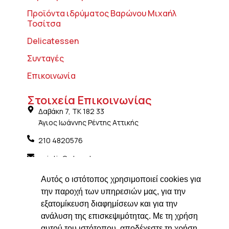
Προϊόντα ιδρύματος Βαρώνου Μιχαήλ
Τοσίτσα
Delicatessen
Συνταγές
Επικοινωνία
Στοιχεία Επικοινωνίας
Δαβάκη 7, ΤΚ 182 33
Άγιος Ιωάννης Ρέντης Αττικής
210 4820576
ngiotis@otenet.gr
Τμήμα εξαγωγών: ngiotis.ike@gmail.com
Αυτός ο ιστότοπος χρησιμοποιεί cookies για
Social Media
την παροχή των υπηρεσιών μας, για την
εξατομίκευση διαφημίσεων και για την
ανάλυση της επισκεψιμότητας. Με τη χρήση
αυτού του ιστότοπου, αποδέχεστε τη χρήση