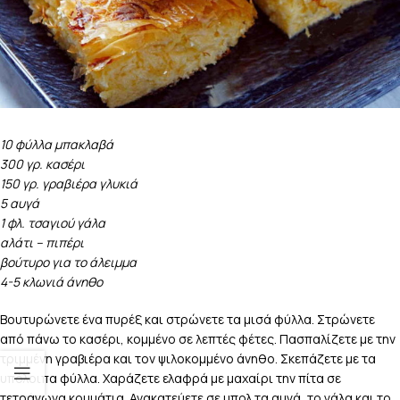
10 φύλλα μπακλαβά
300 γρ. κασέρι
150 γρ. γραβιέρα γλυκιά
5 αυγά
1 φλ. τσαγιού γάλα
αλάτι – πιπέρι
βούτυρο για το άλειμμα
4-5 κλωνιά άνηθο
Βουτυρώνετε ένα πυρέξ και στρώνετε τα μισά φύλλα. Στρώνετε
από πάνω το κασέρι, κομμένο σε λεπτές φέτες. Πασπαλίζετε με την
τριμμένη γραβιέρα και τον ψιλοκομμένο άνηθο. Σκεπάζετε με τα
υπόλοιπα φύλλα. Χαράζετε ελαφρά με μαχαίρι την πίτα σε
τετράγωνα κομμάτια. Ανακατεύετε σε μπολ τα αυγά, το γάλα και το