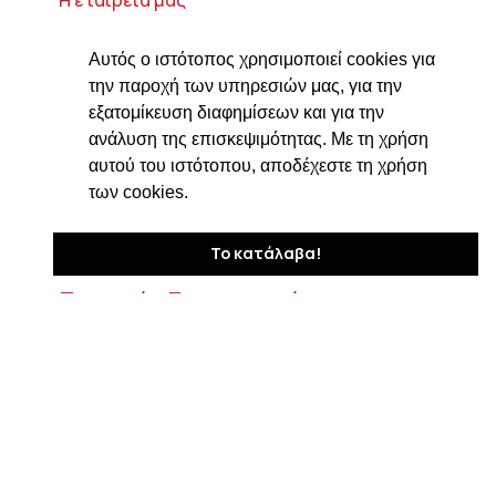
Η ιστορία μας
Αυτός ο ιστότοπος χρησιμοποιεί cookies για
Τυροκομικά προϊόντα
την παροχή των υπηρεσιών μας, για την
Προϊόντα ιδρύματος Βαρώνου Μιχαήλ
εξατομίκευση διαφημίσεων και για την
Τοσίτσα
ανάλυση της επισκεψιμότητας. Με τη χρήση
αυτού του ιστότοπου, αποδέχεστε τη χρήση
Delicatessen
των cookies.
Συνταγές
Επικοινωνία
Το κατάλαβα!
Στοιχεία Επικοινωνίας
Δαβάκη 7, ΤΚ 182 33
Άγιος Ιωάννης Ρέντης Αττικής
210 4820576
ngiotis@otenet.gr
Τμήμα εξαγωγών: ngiotis.ike@gmail.com
Social Media