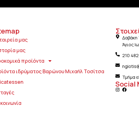
temap
Στοιχε
Δαβάκη 
ταιρεία μας
Άγιος Ι
στορία μας
210 48
ροκομικά προϊόντα
ngiotis
οϊόντα ιδρύματος Βαρώνου Μιχαήλ Τοσίτσα
Τμήμα ε
icatessen
Social
νταγές
ικοινωνία