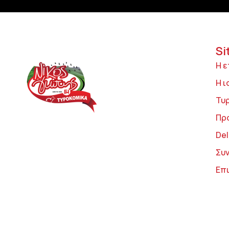
Si
Η ε
Η ι
Τυ
Πρ
Del
Συ
Επ