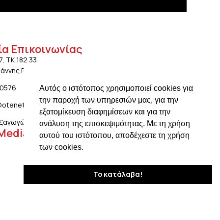
ία Επικοινωνίας
7, ΤΚ 182 33
ωάννης Ρέντης Αττικής
20576
Αυτός ο ιστότοπος χρησιμοποιεί cookies για
την παροχή των υπηρεσιών μας, για την
@otenet.gr
εξατομίκευση διαφημίσεων και για την
ξαγωγών: ngiotis.ike@gmail.com
ανάλυση της επισκεψιμότητας. Με τη χρήση
 Media
αυτού του ιστότοπου, αποδέχεστε τη χρήση
των cookies.
Το κατάλαβα!