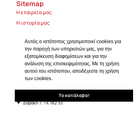
Sitemap
Η εταιρεία μας
Η ιστορία μας
Τυροκομικά προϊόντα
Αυτός ο ιστότοπος χρησιμοποιεί cookies για
Προϊόντα ιδρύματος Βαρώνου Μιχαήλ
την παροχή των υπηρεσιών μας, για την
Τοσίτσα
εξατομίκευση διαφημίσεων και για την
Delicatessen
ανάλυση της επισκεψιμότητας. Με τη χρήση
Συνταγές
αυτού του ιστότοπου, αποδέχεστε τη χρήση
των cookies.
Επικοινωνία
Στοιχεία Επικοινωνίας
Το κατάλαβα!
Δαβάκη 7, ΤΚ 182 33
Άγιος Ιωάννης Ρέντης Αττικής
210 4820576
ngiotis@otenet.gr