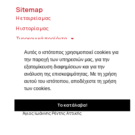
Sitemap
Η εταιρεία μας
Η ιστορία μας
Τυροκομικά προϊόντα
Προϊόντα ιδρύματος Βαρώνου Μιχαήλ
Αυτός ο ιστότοπος χρησιμοποιεί cookies για
Τοσίτσα
την παροχή των υπηρεσιών μας, για την
Delicatessen
εξατομίκευση διαφημίσεων και για την
ανάλυση της επισκεψιμότητας. Με τη χρήση
Συνταγές
αυτού του ιστότοπου, αποδέχεστε τη χρήση
Επικοινωνία
των cookies.
Στοιχεία Επικοινωνίας
Το κατάλαβα!
Δαβάκη 7, ΤΚ 182 33
Άγιος Ιωάννης Ρέντης Αττικής
210 4820576
ngiotis@otenet.gr