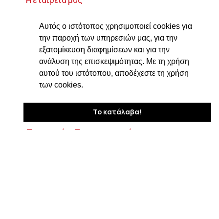
Η ιστορία μας
Αυτός ο ιστότοπος χρησιμοποιεί cookies για
Τυροκομικά προϊόντα
την παροχή των υπηρεσιών μας, για την
Προϊόντα ιδρύματος Βαρώνου Μιχαήλ
εξατομίκευση διαφημίσεων και για την
Τοσίτσα
ανάλυση της επισκεψιμότητας. Με τη χρήση
αυτού του ιστότοπου, αποδέχεστε τη χρήση
Delicatessen
των cookies.
Συνταγές
Επικοινωνία
Το κατάλαβα!
Στοιχεία Επικοινωνίας
Δαβάκη 7, ΤΚ 182 33
Άγιος Ιωάννης Ρέντης Αττικής
210 4820576
ngiotis@otenet.gr
Τμήμα εξαγωγών: ngiotis.ike@gmail.com
Social Media