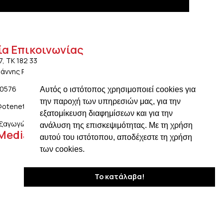
ία Επικοινωνίας
7, ΤΚ 182 33
ωάννης Ρέντης Αττικής
20576
Αυτός ο ιστότοπος χρησιμοποιεί cookies για
την παροχή των υπηρεσιών μας, για την
@otenet.gr
εξατομίκευση διαφημίσεων και για την
ξαγωγών: ngiotis.ike@gmail.com
ανάλυση της επισκεψιμότητας. Με τη χρήση
 Media
αυτού του ιστότοπου, αποδέχεστε τη χρήση
των cookies.
Το κατάλαβα!