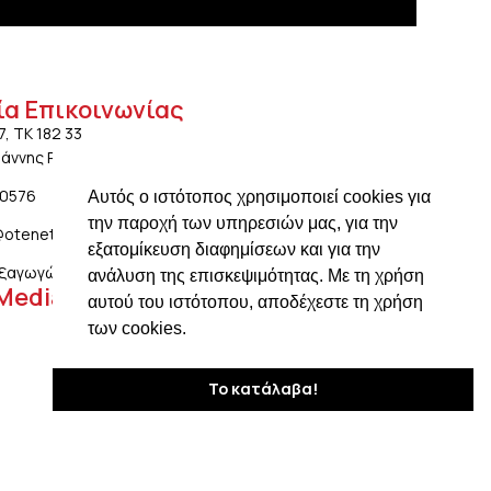
ία Επικοινωνίας
7, ΤΚ 182 33
ωάννης Ρέντης Αττικής
20576
Αυτός ο ιστότοπος χρησιμοποιεί cookies για
την παροχή των υπηρεσιών μας, για την
@otenet.gr
εξατομίκευση διαφημίσεων και για την
ξαγωγών: ngiotis.ike@gmail.com
ανάλυση της επισκεψιμότητας. Με τη χρήση
 Media
αυτού του ιστότοπου, αποδέχεστε τη χρήση
των cookies.
Το κατάλαβα!