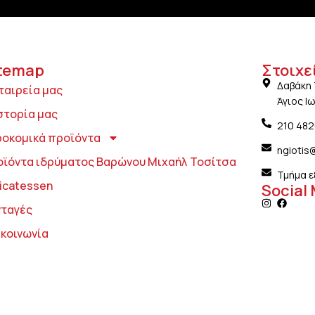
temap
Στοιχε
Δαβάκη 
ταιρεία μας
Άγιος Ι
στορία μας
210 48
ροκομικά προϊόντα
ngiotis
οϊόντα ιδρύματος Βαρώνου Μιχαήλ Τοσίτσα
Τμήμα ε
icatessen
Social
νταγές
ικοινωνία