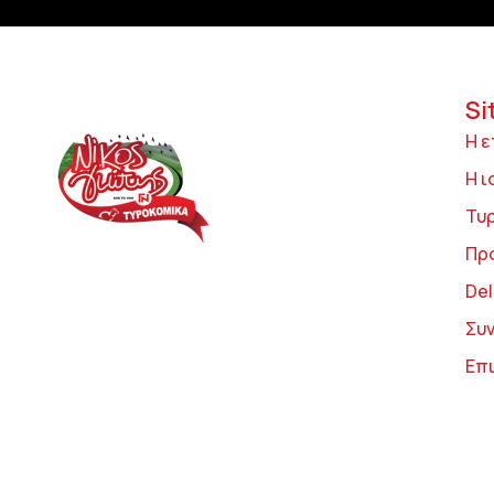
Si
Η ε
Η ι
Τυ
Πρ
Del
Συ
Επ